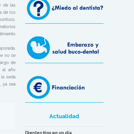
e de las
a de los
rtivos.
matorios
dimiento
mporada,
ue no se
largo de
 al año
 la seda
, ya sea
Actualidad
Dientes fijos en un día