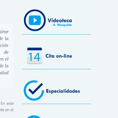
aime
de la
ción
a de
en el
de la
alud
 En este
te en el