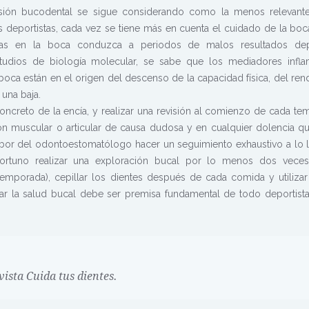
isión bucodental se sigue considerando como la menos relevant
s deportistas, cada vez se tiene más en cuenta el cuidado de la boc
emas en la boca conduzca a periodos de malos resultados depo
tudios de biología molecular, se sabe que los mediadores infla
boca están en el origen del descenso de la capacidad física, del ren
una baja.
concreto de la encía, y realizar una revisión al comienzo de cada te
n muscular o articular de causa dudosa y en cualquier dolencia q
abor del odontoestomatólogo hacer un seguimiento exhaustivo a lo 
ortuno realizar una exploración bucal por lo menos dos veces
temporada), cepillar los dientes después de cada comida y utilizar
dar la salud bucal debe ser premisa fundamental de todo deportista
evista Cuida tus dientes.